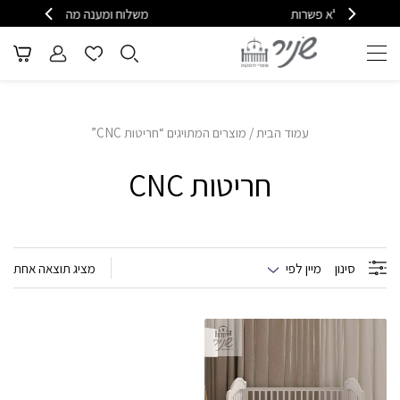
פשרות
משלוח ומענה מהיר - 08-6715610
עמוד הבית
/ מוצרים המתויגים “חריטות CNC”
חריטות CNC
סינון
מיין לפי
מציג תוצאה אחת