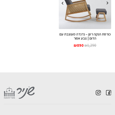
כורסת הנקה רטן – נדנדה מעוצבת עם
הדום | צבע אפור
המחיר
המחיר
₪
890
₪
1,290
המקורי
הנוכחי
היה:
הוא:
₪890.
₪1,290.