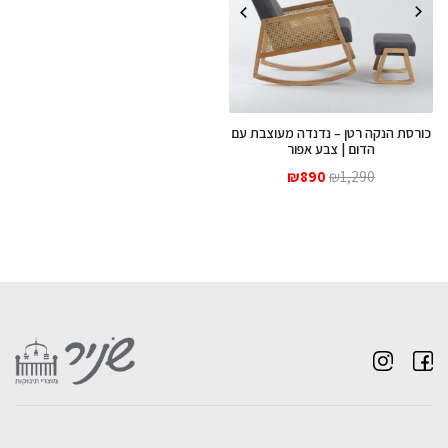
כורסת הנקה רטן – נדנדה מעוצבת עם
הדום | צבע אפור
המחיר
המחיר
₪
890
₪
1,290
המקורי
הנוכחי
היה:
הוא:
₪890.
₪1,290.