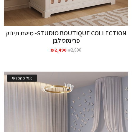
STUDIO BOUTIQUE COLLECTION- מיטת תינוק
פרינסס לבן
המחיר
המחיר
₪
2,490
₪
2,990
המקורי
הנוכחי
היה:
הוא:
₪2,490.
₪2,990.
אזל מהמלאי