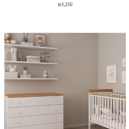
₪
3,250