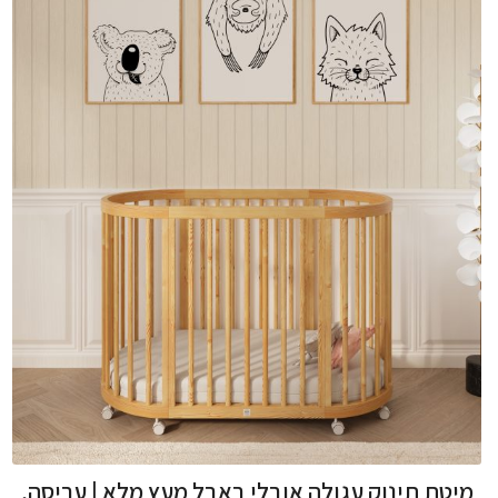
מיטת תינוק עגולה אובלי באבל מעץ מלא | עריסה,