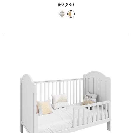
₪
2,890