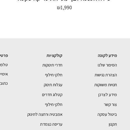
₪
1,990
מידע לקונה
קולקציות
פרטי
טלפון- 990054
הסיפור שלנו
חדרי תינוקות
אימייל - bebe.com
הצהרת נגישות
חלקי חילוף
כתובתנו 
חנויות משווקות
עגלות תינוק
מידע לצרכן
קטלוג חדרים
צור קשר
חלקי חילוף
ביטול עסקה
אמבטיה ורחצה לתינוק
תקנון
עריסה נצמדת