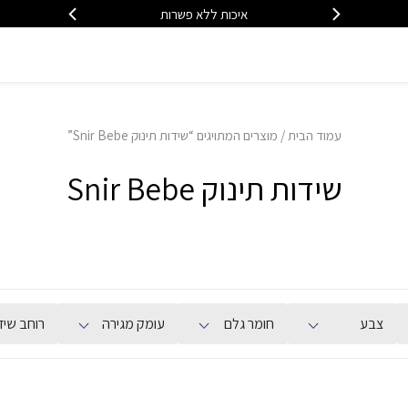
איכות ללא פשרות
משלוח
עמוד הבית
/ מוצרים המתויגים “שידות תינוק Snir Bebe”
שידות תינוק Snir Bebe
צבע
חומר גלם
עומק מגירה
רוחב שיד