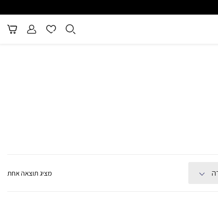
 ומענה מהיר - 08-6715610
משלוח חינם בקניה מעל (למעט ר
ה
מציג תוצאה אחת