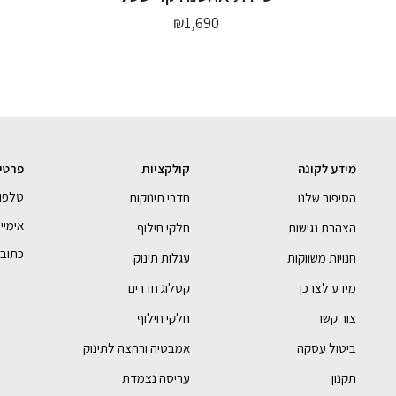
₪
1,690
מידע לקונה
קולקציות
פרטי
טלפון- 990054
הסיפור שלנו
חדרי תינוקות
אימייל - bebe.com
הצהרת נגישות
חלקי חילוף
כתובתנו 
חנויות משווקות
עגלות תינוק
מידע לצרכן
קטלוג חדרים
צור קשר
חלקי חילוף
ביטול עסקה
אמבטיה ורחצה לתינוק
תקנון
עריסה נצמדת