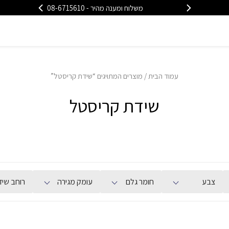
משלוח ומענה מהיר - 08-6715610
משלוח
עמוד הבית
/ מוצרים המתויגים “שידת קריסטל”
שידת קריסטל
צבע
חומר גלם
עומק מגירה
רוחב שיד