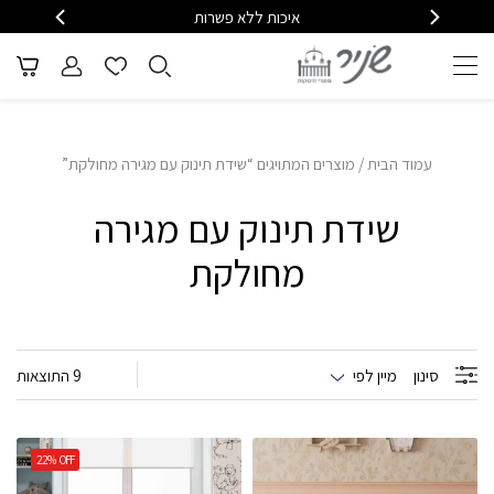
איכות ללא פשרות
משלוח
עמוד הבית
/ מוצרים המתויגים “שידת תינוק עם מגירה מחולקת”
שידת תינוק עם מגירה
מחולקת
סינון
מיין לפי
9 התוצאות
22%
OFF