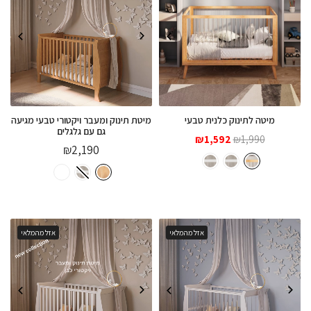
מיטה לתינוק כלנית טבעי
מיטת תינוק ומעבר ויקטורי טבעי מגיעה
גם עם גלגלים
המחיר
המחיר
₪
1,592
₪
1,990
₪
2,190
המקורי
הנוכחי
היה:
הוא:
₪1,592.
₪1,990.
אזל מהמלאי
אזל מהמלאי