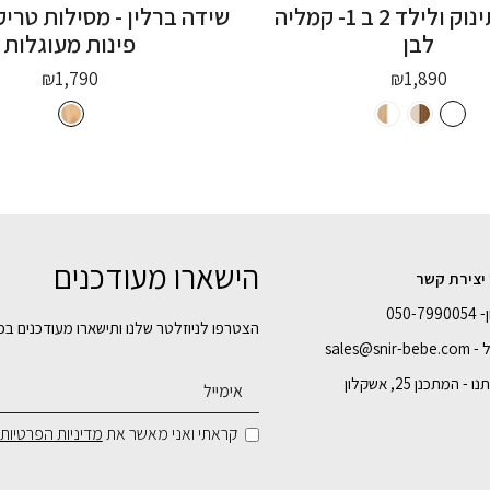
מיטה לתינוק ולילד 2 ב 1- קמליה
שידה ברלין - מסילות טרי
לבן
פינות מעוגלות
₪
1,790
₪
1,890
הישארו מעודכנים
 יצירת קשר
050-7
הצטרפו לניוזלטר שלנו ותישארו מעודכנים בכ
sales@snir-
- המתכנן 25, אשקלון
קראתי ואני מאשר את
מדיניות הפרטיות