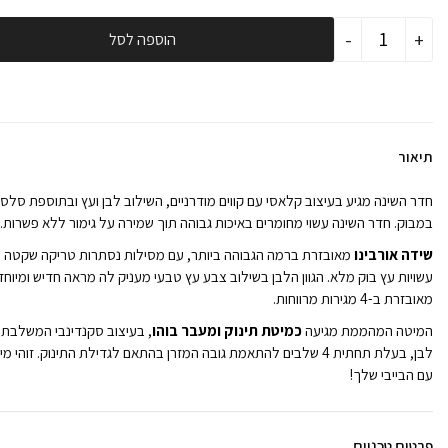
כמות
-
+
הוספה לסל
של
חדר
לתינוק
אורבינו-
טריקה
שקטה
תיאור
חדר השינה מגיע בעיצוב קלאסי עם קווים מודרניים, השילוב לבן ועץ ובתוספת סלסל
במבוק. חדר השינה עשוי מחומרים באיכות גבוהה תוך שמירה על גימור ללא פשרות.
שידה אורבינו
מאובזרת ברמה הגבוהה ביותר, עם מסילות נסתרות טריקה שקטה ר
עשויות עץ בוק מלא. הגוון הלבן בשילוב צבע עץ טבעי מעניק לה מראה חדיש ומיוחד
מאובזרת ב-4 מגירות מרווחות.
המיטה המהממת מגיעה
כמיטת תינוק ומעבר בוהו
, בעיצוב סקנדינבי המשלבת 
לבן, בעלת תחתית 4 שלבים להתאמת גובה המזרן בהתאם לגדילת התינוק. זוה
עם הבייבי שלך!
פרטים טכניים