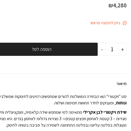
₪
4,280
ניתן להזמנה מראש
כמות
-
+
הוספה לסל
של
חדר
לתינוק
ומעבר
ויקטורי
לבן
אקרילי-
תיאור
חסרה
מיטה
במלאי
סט "ויקטורי" הוא הבחירה המושלמת להורים שמחפשים רהיטים לתינוקות שמשלבי
חוזרת
ונוחות
, ומעניקים לחדר תחושת חמימות ושלווה.
בספטמבר
שידת ויקטורי לבן אקרילי
מתאימה למי שמחפש שידה קלאסית, פונקציונלית וחל
מגירות – 3 קטנות לאחסון חפצים קטנים ו- 3 מגירות גדולות לאחסון בגדים
מעוגלות בפלטה עליונה ובפלטה התחתונה לשמירה על סביבה בטוחה לתינוק.