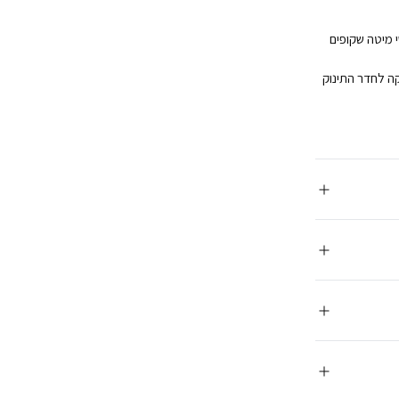
י מיטה שקופים
קה לחדר התינוק