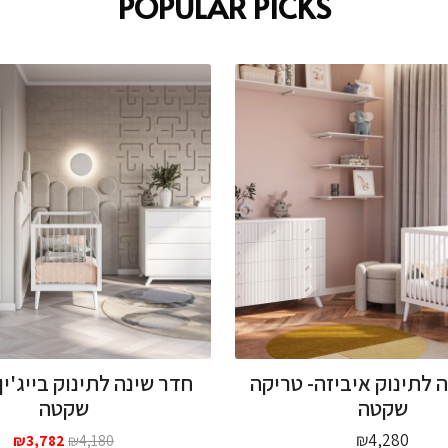
POPULAR PICKS
 לתינוק איביזה- טריקה
חדר שינה לתינוק בייג'ין
שקטה
שקטה
המחיר
המ
₪
4,280
₪
3,782
₪
4,180