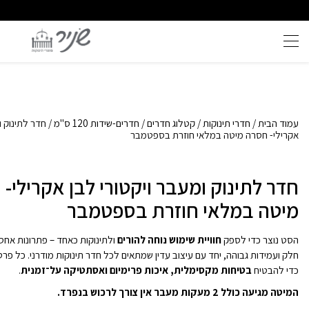
שירות וייעוץ אישי
איכות ללא פשרות
עמוד הבית
/
חדרי תינוקות
/
קטלוג חדרים
/
חדרים-שידות 120 ס"מ
/ חדר לתינוק ו
אקרילי- חסרה מיטה במלאי חוזרת בספטמבר
חדר לתינוק ומעבר ויקטורי לבן אקרילי-
מיטה במלאי חוזרת בספטמבר
הסט נוצר כדי לספק
חוויית שימוש נוחה להורים
ולתינוקות כאחד – פתרונות אחסון
חלק ועמידות גבוהה, יחד עם עיצוב עדין שמתאים לכל חדר תינוקות מודרני. כל פר
כדי להבטיח
בטיחות מקסימלית, איכות פרימיום ואסתטיקה על־זמנית
.
המיטה מגיעה כולל 2 מעקות מעבר אין צורך לרכוש בנפרד.