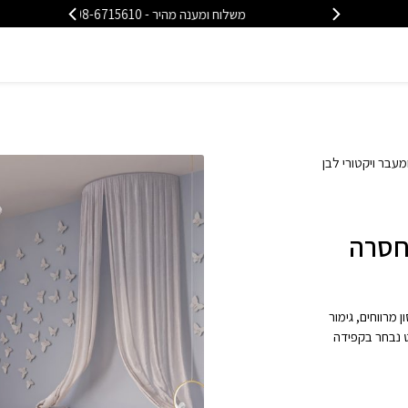
משלוח ומענה מהיר - 08-6715610
משלוח
מעבר ויקטורי לבן
 חסרה
 מרווחים, גימור
ט נבחר בקפידה