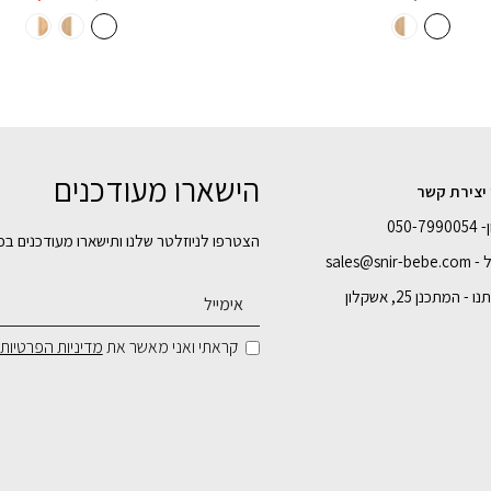
המקורי
הנו
היה:
הוא
2.
₪4,180.
הישארו מעודכנים
 יצירת קשר
050-7
הצטרפו לניוזלטר שלנו ותישארו מעודכנים בכ
sales@snir-
- המתכנן 25, אשקלון
קראתי ואני מאשר את
מדיניות הפרטיות