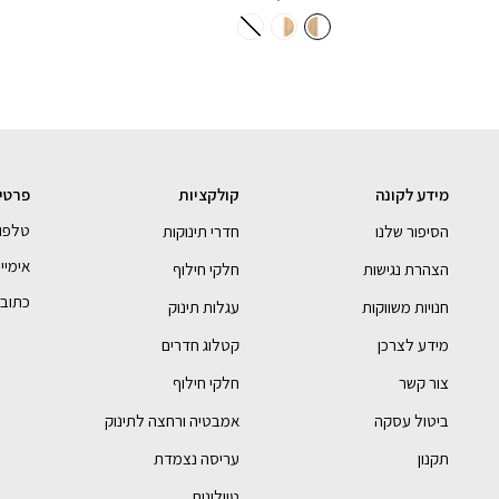
מידע לקונה
קולקציות
פרטי
טלפון- 990054
הסיפור שלנו
חדרי תינוקות
אימייל - bebe.com
הצהרת נגישות
חלקי חילוף
כתובתנו 
חנויות משווקות
עגלות תינוק
מידע לצרכן
קטלוג חדרים
צור קשר
חלקי חילוף
ביטול עסקה
אמבטיה ורחצה לתינוק
תקנון
עריסה נצמדת
טיולונים