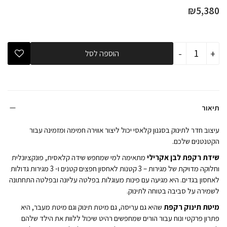
₪
5,380
כמות
-
+
הוספה לסל
של
חדר
שינה
לתינוק
ומעבר
רקפת
לבן
תיאור
אקרילי
עיצוב חדר לתינוק בסגנון קלאסי יכול ליצור אווירה חמימה ומזמינה עבור
הקטנטנים שלכם.
שידת
רקפת לבן אקרילי
מתאימה למי שמחפש שידה קלאסית, פונקציונלית
וחלוקה מדויקת של מגירות – 3 קטנות לאחסון חפצים קטנים ו- 3 מגירות גדולות
לאחסון בגדים. היא מגיעה עם פינות מעוגלות בפלטה עליונה ובפלטה התחתונה
לשמירה על סביבה בטוחה לתינוק.
מיטת תינוק רקפת
שהיא גם עריסה, גם מיטת תינוק וגם מיטת מעבר, היא
פתרון פרקטי ונוח עבור הורים שמחפשים רהיט שיכול ללוות את הילד שלהם