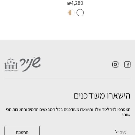
₪
4,280
הישארו מעודכנים
חדר לתינוק וויני טבעי
חדר שינה לתינוק איביזה- טריקה שקטה
חדר לתינוק טורונטו לבן טבעי- טריקה שקטה
הצטרפו לניוזלטר שלנו ותישארו מעודכנים בכל המבצעים החמים וההטבות הכי
שוות!
₪
₪
₪
4,280
2,390
2,990
בחירת
בחירת
בחירת
צבע:
צבע:
צבע: