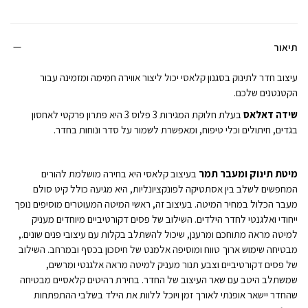
ומעבר
תמר
לבן
תיאור
עיצוב חדר לתינוק בסגנון קלאסי יכול ליצור אווירה חמימה ומזמינה עבור
הקטנטנים שלכם.
שידה דאלאס
בעלת חלוקת המגירות 3 פלוס 3 היא פתרון פרקטי לאחסון
בגדים, חיתולים וכלי טיפוח, ומאפשרת לשמור על סדר ונוחות בחדר.
מיטת תינוק ומעבר תמר
בעיצוב קלאסי היא בחירה מושלמת להורים
המחפשים לשלב בין אסתטיקה לפונקציונליות, היא מגיעה כולל קיט סולם
מעבר הכלול במחיר המיטה. בעיצוב זה, ראשי המיטה המעוטרים מוסיפים נופך
ייחודי ואלגנטי לחדר הילדים. השילוב של פסים דקורטיביים מיוחדים מעניק
למיטה מראה מתוחכם ומרענן, שיכול להשתלב בקלות עם עיצובי פנים שונים.,
מבטיחה שימוש ארוך טווח ומוסיפה אלמנט של חיסכון בכסף ובמרחב. השילוב
של פסים דקורטיביים וצבע תנור מעניק למיטה מראה אלגנטי ומרשים,
שמשתלב היטב עם שאר העיצוב של החדר. בחירת רהיטים קלאסיים מבטיחה
שהחדר יישאר אופנתי לאורך זמן ויוכל ללוות את הילד בשלבי ההתפתחות