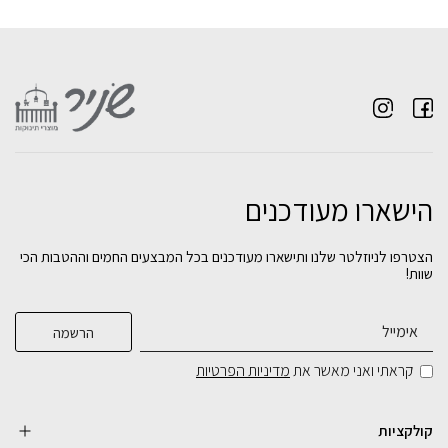
הישארו מעודכנים
חדר לתינוק טורונטו לבן טבעי- טריקה שקטה
הצטרפו לניוזלטר שלנו ותישארו מעודכנים בכל המבצעים החמים וההטבות הכי
שוות!
₪
2,390
בחירת
צבע:
קראתי ואני מאשר את
מדיניות הפרטיות
הוספה לסל
קולקציות