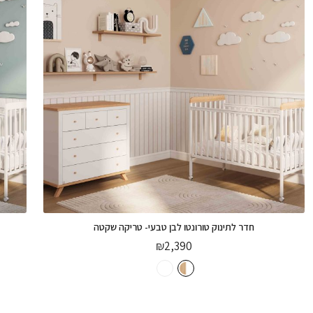
מזרן אורטופדי דאבל צד קשה בד נושם 63/66
₪
500
הוספה לסל
חדר לתינוק טורונטו לבן טבעי- טריקה שקטה
₪
2,390