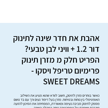
אהבת את חדר שינה לתינוק
דור 1.2 + וויני לבן טבעי?
הפריט חלק מ מזרן תינוק
פרימיום טריפל ויסקו -
SWEET DREAMS
כאשר בוחרים מזרן לתינוק, חשוב לוודא שהוא מציע את השילוב
האופטימלי בין נוחות ובטיחות. מזרן בעל ריפוד נעים ורך עם בד נושם
מספק לתינוק סביבה נעימה ומאווררת, המפחיתה את הסיכון להזעה
מוגברת ושומרת על טמפרטורה נוחה במהלך השינה.