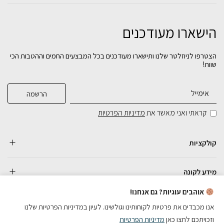
הישארו מעודכנים
חדר לתינוק וויני טבעי
חדר שינה לתינוק בייג'ין- טריקה שקטה
הצטרפו לניוזלטר שלנו ותישארו מעודכנים בכל המבצעים החמים וההטבות הכי
שוות!
₪
₪
3,782
2,990
בחירת
בחירת
צבע:
צבע:
קראתי ואני מאשר את
מדיניות הפרטיות
הוספה לסל
הוספה לסל
קולקציות
מידע לקונה
אוהבים עוגיות? גם אנחנו!
אנו מכבדים את פרטיות לקוחותינו וגולשינו. לעיון במדיניות הפרטיות שלנו
וזכויתכם לחצו כאן
מדיניות הפרטיות
כל הזכויות שמורות
English