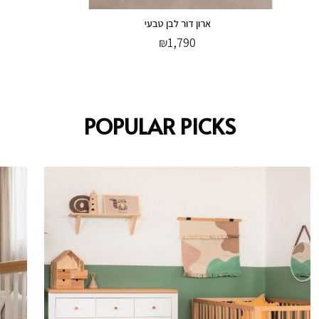
ארון דור לבן טבעי
₪
1,790
POPULAR PICKS
מזרן אורטופדי דאבל צד קשה בד נושם 63/66
₪
500