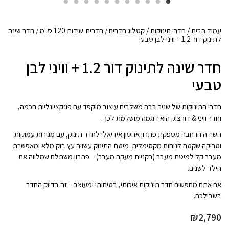
עמוד הבית
/
חדרי תינוקות
/
קטלוג חדרים
/
חדרים-שידות 120 ס"מ
/ חדר שינה
לתינוק דור 1.2 + וויני לבן טבעי
חדר שינה לתינוק דור 1.2 + וויני לבן
טבעי
חדרי התינוקות של שניר בבה משלבים עיצוב מוקפד עם פונקציונליות חכמה,
וחדר וויני & דורצוק הוא דוגמה מושלמת לכך.
השידה הרחבה מספקת פתרון אחסון אידיאלי לחדר תינוק, עם מגירות עמוקות
וטריקה שקטה לנוחות מקסימלית. מיטת התינוק עשויה עץ בוק מלא ומאפשרת
מעבר קל למיטת מעבר (בקניית מעקה מעבר) – פתרון משתלם שמלווה את
הילד לשנים.
אם אתם מחפשים חדר תינוקות איכותי, בטיחותי ומעוצב – זה בדיוק החדר
בשבילכם.
₪
2,790