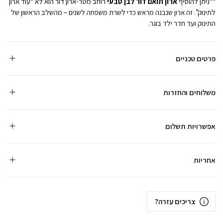
**ניתן להוסיף
ארון תואם דור לבן טבעי
רוחב מטר-ארון דור הוא לא “עוד ארון
לתינוק”. זה ארון שנבנה מראש כדי לשרת משפחה לשנים – מהשלב הראשון של
התינוק ועד חדר ילד בוגר.
פרטים טכניים
משלוחים והחזרות
אפשרויות תשלום
אחריות
צריכים עזרה?