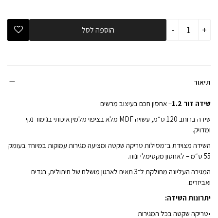
כמות
-
+
הוספה לסל
של
חדר
שינה
לתינוק
דור
1.2
+
תיאור
וויני
לבן
שידה דור 1.2
– אחסון חכם בעיצוב מרשים
טבעי
שידה ברוחב 120 ס״מ, עשויה MDF מלא בציפוי מלמין איכותי בגימור נקי
ומדויק.
השידה מצוידת ב־מסילות טריקה שקטה ומציעה מגירות עמוקות במיוחד בעומק
55 ס״מ – לאחסון מקסימלי ונוח.
המגירה העליונה מחולקת ל־3 תאים לארגון מושלם של חיתולים, בגדים
ואביזרים.
יתרונות השידה
:
•טריקה שקטה בכל המגירות