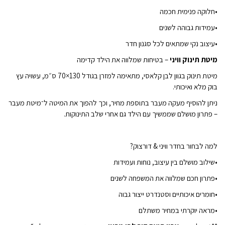
•חלוקה פנימית חכמה
•עמידות גבוהה לשנים
•עיצוב נקי שמתאים לכל סגנון חדר
מיטת תינוק וויני
– בטיחות שמלווה את הילד קדימה
מיטת תינוק בגוון לבן קלאסי, מתאימה למזרן בגודל 130×70 ס״מ, עשויה עץ
בוק מלא ואיכותי.
ניתן להוסיף מעקה מעבר בתוספת מחיר, וכך להפוך את המיטה ל־מיטת מעבר
– פתרון מושלם שממשיך עם הילד גם אחרי שלב התינוקות.
למה לבחור בחדר וויני & דורצוק?
•שילוב מושלם בין עיצוב, נוחות ועמידות
•פתרון חכם שמלווה את המשפחה לשנים
•חומרים איכותיים וסטנדרט ייצור גבוה
•מראה יוקרתי במחיר משתלם