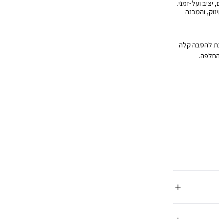
 יציב ועל-זמני.
נוק, והמבנה
תנת להסבה קלה
החלפה.