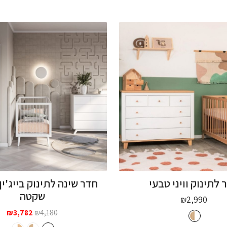
 לתינוק וויני טבעי
חדר שינה לתינוק בייג'ין
שקטה
₪
2,990
המחיר
המ
₪
3,782
₪
4,180
המקורי
הנו