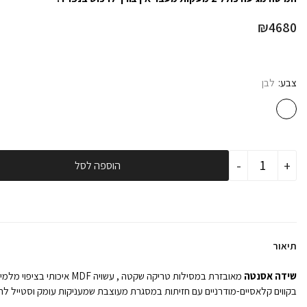
₪
4680
צבע
לבן
כמות
-
+
הוספה לסל
של
חדר
שינה
לתינוק
ומעבר
אסנטה
לבן
תיאור
|
עיצוב
אחיד,
שידה אסנטה
מאובזרת במסילות טריקה שקטה , עשויה MDF 
פתרון
בקווים קלאסיים-מודרניים עם חזיתות במסגרת מעוצבת שמעניקות עומק וסטייל לחד
מושלם
לשנים