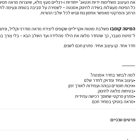
את העיצוב משלימות ידיות וינטאג’ ייחודיות ו-רגליים מעץ מלא, שיוצרות מראה חמים,
הראשונות
כל הפינות מעוגלות בשידה לתינוק אסנטה – לשמירה על סביבה בטוחה ונעימה לתי
הרחב והפרקטי מאפשר אחסון נוח ונגיש לכל שלבי ההורות.
המיטה קומבו
משלבת מוטות אקריליים שקופים ליצירת מראה מודרני וקליל, וני
ל־מיטת מעבר, כך שהחדר מלווה את הילד מהלידה ועד השלב הבא – בלי צורך ב
חדר אחד. קו עיצוב אחיד. פתרון חכם לשנים.
⸻
למה לבחור בחדר אסנטה?
•עיצוב אחיד ומדויק לחדר שלם
•איכות חומרים גבוהה ועמידות לאורך זמן
•בטיחות מלאה לתינוק
•פתרון פרקטי שחוסך רכישה עתידית
•מראה בוטיקי במחיר חכם
פרטים טכניים