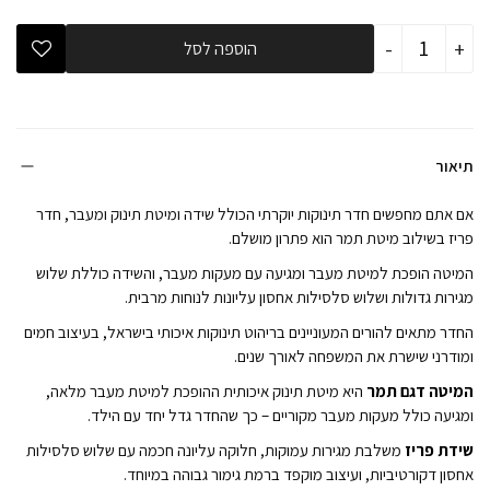
כמות
-
+
הוספה לסל
של
חדר
שינה
לתינוק
ומעבר
פריז
ותמר
תיאור
טבעי
לבן
אם אתם מחפשים חדר תינוקות יוקרתי הכולל שידה ומיטת תינוק ומעבר, חדר
פריז בשילוב מיטת תמר הוא פתרון מושלם.
המיטה הופכת למיטת מעבר ומגיעה עם מעקות מעבר, והשידה כוללת שלוש
מגירות גדולות ושלוש סלסילות אחסון עליונות לנוחות מרבית.
החדר מתאים להורים המעוניינים בריהוט תינוקות איכותי בישראל, בעיצוב חמים
ומודרני שישרת את המשפחה לאורך שנים.
המיטה דגם תמר
היא מיטת תינוק איכותית ההופכת למיטת מעבר מלאה,
ומגיעה כולל מעקות מעבר מקוריים – כך שהחדר גדל יחד עם הילד.
שידת פריז
משלבת מגירות עמוקות, חלוקה עליונה חכמה עם שלוש סלסילות
אחסון דקורטיביות, ועיצוב מוקפד ברמת גימור גבוהה במיוחד.