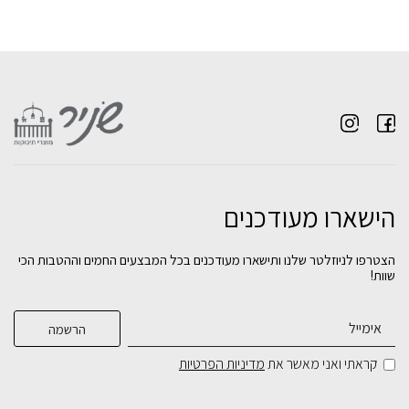
הישארו מעודכנים
שידה ברלין - מסילות טריקה שקטה - פינות
מיטה פנדה לבן טבעי - מעקה עולה יורד- כולל
מעוגלות
מעקה מעבר
שידה פריז - מסילות טריקה שקטה
שידה ורונה - מסילות טריקה שקטה
הצטרפו לניוזלטר שלנו ותישארו מעודכנים בכל המבצעים החמים וההטבות הכי
שוות!
₪
₪
₪
₪
2,390
1,790
1,390
1,390
בחירת
בחירת
בחירת
בחירת
צבע:
צבע:
צבע:
צבע:
קראתי ואני מאשר את
מדיניות הפרטיות