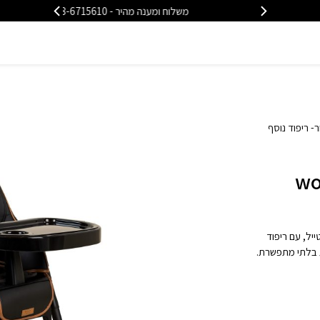
משלוח ומענה מהיר - 08-6715610
משלוח
 BÉBÉ דגם woody
 בסטייל, עם ריפוד
ות בלתי מתפשרת.