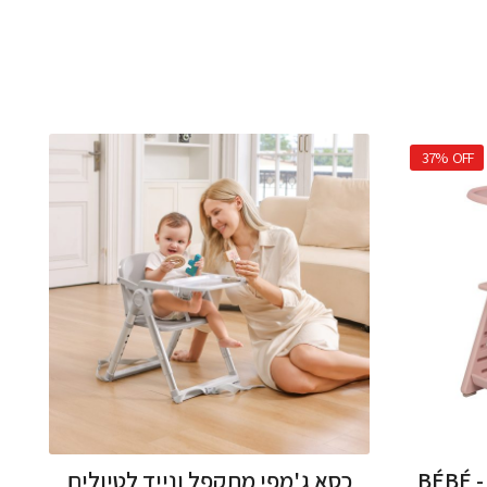
37%
OFF
כסא אוכל לתינוק ולילד BÉBÉ -
כסא ג'מפי מתקפל ונייד לטיולים