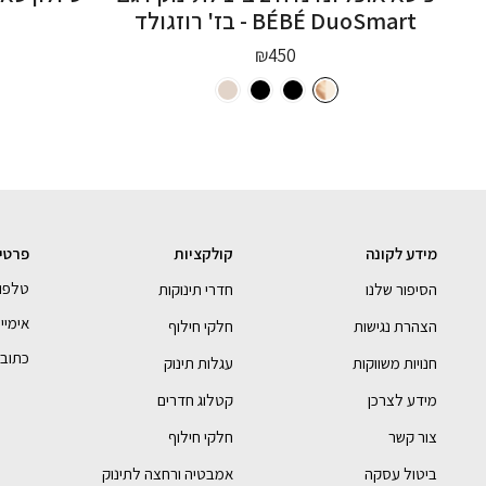
BÉBÉ DuoSmart - בז' רוזגולד
₪
450
מידע לקונה
קולקציות
פרטי
טלפון- 990054
הסיפור שלנו
חדרי תינוקות
אימייל - bebe.com
הצהרת נגישות
חלקי חילוף
כתובתנו 
חנויות משווקות
עגלות תינוק
מידע לצרכן
קטלוג חדרים
צור קשר
חלקי חילוף
ביטול עסקה
אמבטיה ורחצה לתינוק