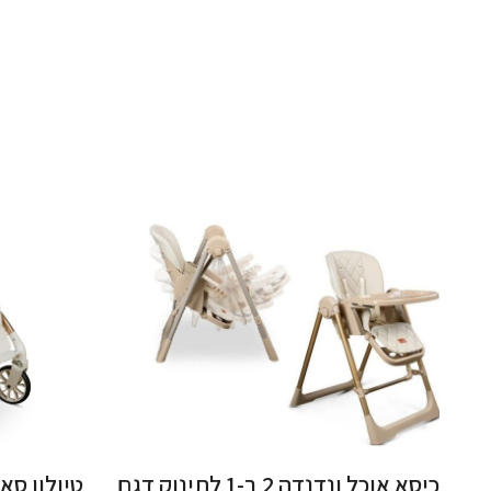
כיסא אוכל ונדנדה 2 ב-1 לתינוק דגם
טיולון סא