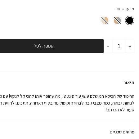
צבע
שחור
כמות
-
+
הוספה לסל
של
כסא
אוכל
לתינוק
ולילד
BÉBÉ
דגם
תיאור
woody
שחור-
ריפוד
הריפוד של הכיסא המושלם עשוי עור סינטטי, מה שהופך אותו להכי קל לניקוי! עם 
נוסף
לנוחות גבוהה, כמה מצבי גובה לבחירה וקיפול נוח בסוף הארוחה. תתכוננו לחוויית
שעוד לא הכרתם!
פרטים טכניים