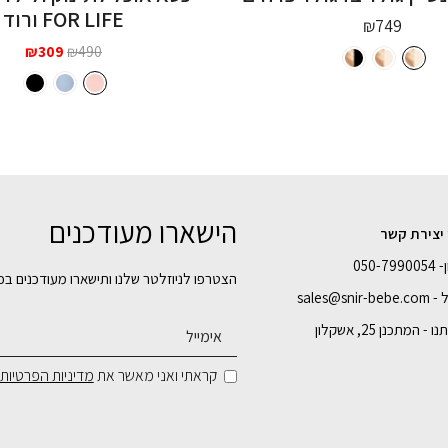
FOR LIFE ורוד
₪
749
המחיר
המחי
₪
309
₪
490
המקורי
הנוכ
היה:
הוא:
309.
₪490.
הישארו מעודכנים
 יצירת קשר
050-7
הצטרפו לניוזלטר שלנו ותישארו מעודכנים בכ
sales@snir-
- המתכנן 25, אשקלון
קראתי ואני מאשר את
מדיניות הפרטיות