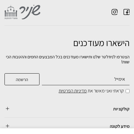
הישארו מעודכנים
מיטה לתינוק כלנית לבן
מיטת תינוק סביון לבן שילוב עץ בוק
מיטת תינוק כלנית לבן שילוב עץ בוק
הצטרפו לניוזלטר שלנו ותישארו מעודכנים בכל המבצעים החמים וההטבות הכי
שוות!
₪
₪
₪
1,592
1,592
1,890
בחירת
בחירת
בחירת
צבע:
צבע:
צבע:
קראתי ואני מאשר את
מדיניות הפרטיות
הוספה לסל
הוספה לסל
הוספה לסל
קולקציות
מידע לקונה