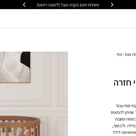
משלוח חינם בקניה מעל (למעט ריהוט)
וק עגולה 3 ב 1 רקפת אגוז- צפי
וז- צפי חזרה
י ונוח עבור
 שניתן להתאים
וחה ומוגנת
פילה. ולבסוף,
מתאימה לילד.