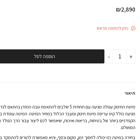
₪
2,890
ניתן להזמנה מראש
כמות
-
+
הוספה לסל
של
מיטת
תינוק
עגולה
3
ב
1
תיאור
רקפת
אגוז-
צפי
מיטת התינוק עגולה מגיעה עם תחתית 5 שלבים להתאמת גובה המזרן בה
חזרה
מגיעה כולל קיט עריסה מיטת תינוק ומעבר הכלול במחיר המיטה. המיטה עומדת 
למלאי
הקפדניים ביותר של בטיחות, בריאות ואיכות, שיאפשר לכם ליצור עבור הרך הנולד 
סוף
אוקטובר
המושלם.
בחירה במיטה כזו יכולה לחסוך זמן, מקום וכסף, והיא מאפשרת להורים להתמקד ב