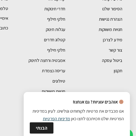
טלפון- 990054
הסיפור שלנו
חדרי תינוקות
אימייל - bebe.com
הצהרת נגישות
חלקי חילוף
כתובתנו 
חנויות משווקות
עגלות תינוק
מידע לצרכן
קטלוג חדרים
צור קשר
חלקי חילוף
ביטול עסקה
אמבטיה ורחצה לתינוק
תקנון
עריסה נצמדת
טיולונים
חנויות משווקות
אוהבים עוגיות? גם אנחנו!
אנו מכבדים את פרטיות לקוחותינו וגולשינו. לעיון במדיניות
הפרטיות שלנו וזכויתכם לחצו כאן
מדיניות הפרטיות
הבנתי