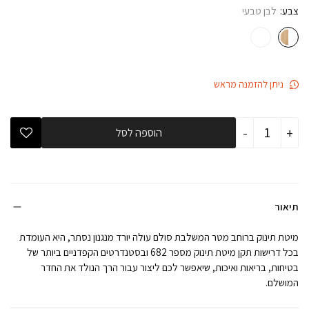
צבע
לבן טבעי
ניתן להזמנה מראש
כמות
-
+
הוספה לסל
של
מיטת
תינוק
מטר
סחלב
לבן
טבעי-
תיאור
מעקה
נייד-
מיטת תינוק ברוחב מטר המשלבת סולם עולה יורד מנגנון נסתר, היא העומדת
צפי
חזרה
בכל דרישות תקן מיטת תינוק מספר 682 ובסטנדרטים הקפדניים ביותר של
למלאי
בטיחות, בריאות ואיכות, שיאפשר לכם ליצור עבור הרך הנולד את החדר
תחילת
המושלם.
ספטמבר