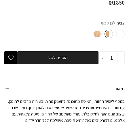
₪
1850
צבע
לבן טבעי
כמות
-
+
הוספה לסל
של
מיטת
תינוק
תמר
לבן
טבעי-
כולל
תיאור
מעקה
מעבר
בנוסף ליופיה החזותי, המיטה מתוכננת להעניק נוחות ובטיחות מרביים לתינוק,
עם חומרים איכותיים ועמידים המבטיחים שימוש בטוח לאורך זמן. בעידן שבו
עיצוב פנים הפך לחלק בלתי נפרד מעולמם של ההורים, מיטה קלאסית עם
אלמנטים דקורטיביים כאלה היא תוספת מושלמת לכל חדר ילדים.