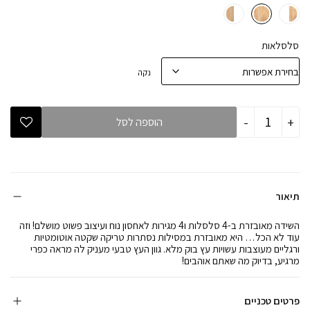
סלסלאות
נקה
כמות
-
+
הוספה לסל
של
שידה
מילאנו
טבעי
-
מסילות
טריקה
תיאור
שקטה
השידה מאובזרת ב-4 סלסלות ו4 מגירות לאחסון נוח ועיצוב פשוט מושלם! וזה
עוד לא הכל… היא מאובזרת במסילות נסתרות טריקה שקטה אוטומטיות
ורגליים מעוצבות עשויות עץ בוק מלא. גוון העץ טבעי מעניק לה מראה כפרי
מרגיע, בדיוק מה שאתם אוהבים!
פרטים טכניים