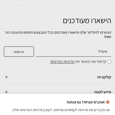
הישארו מעודכנים
שידה מדריד- מסילות טריקה שקטה - פינות
מעוגלות
שידה מקאו- מסילות טריקה שקטה
שידה הונגקונג- מסילות טריקה שקטה
הצטרפו לניוזלטר שלנו ותישארו מעודכנים בכל המבצעים החמים וההטבות הכי
שוות!
₪
₪
₪
2,190
2,190
1,390
בחירת
בחירת
בחירת
צבע:
צבע:
צבע:
קראתי ואני מאשר את
מדיניות הפרטיות
הוספה לסל
הוספה לסל
הוספה לסל
קולקציות
מידע לקונה
אוהבים עוגיות? גם אנחנו!
אנו מכבדים את פרטיות לקוחותינו וגולשינו. לעיון במדיניות הפרטיות שלנו