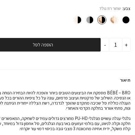
צבע
שחור רוז גולד
כמות
-
+
הוספה לסל
של
עגלת
תינוק
משולבת
BÉBÉ
-
BRO
תיאור
שחור
רוז
גולד
BÉBÉ – BRO מספקת את הביצועים הטובים ביותר והופכת להיות הבחירה הנוחה
או הנסיכה. השילוב של פרקטיות ועיצוב פרמיום, עונה על כל ציפיות ההורים בכל פעי
העגלה כוללת סל שכיבה מתקדם שהופך לנדנדה, רשת הצללה ייחודית הניתנת לקי
ונוח, פתחי אוורור בחלקה הקדמי והאחורי.
גלגלי עגלה עשויים מגלגלי PU-HD מחורצים גדולים עמידים לשחיקה, המא
חלקה וקלה לניווט, עם בולמי זעזועים בארבעת הגלגלים, סל אחסון גדול במיוחד, ש
קלת משקל, ידית אחיזה מתכווננת 3 מצבי גובה בכיסוי דמוי עור יוקרתי.