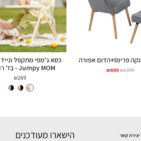
נקה פרינס+הדום אפורה
כסא ג'מפי מתקפל ונייד 
Jumpy MOM - בז' רוזגולד
המחיר
המחיר
₪
690
₪
1,090
המקורי
הנוכחי
₪
269
היה:
הוא:
₪690.
₪1,090.
הישארו מעודכנים
 יצירת קשר