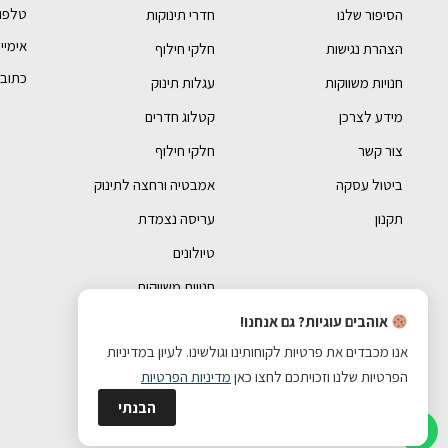
טלפון- 990054
הסיפור שלנו
חדרי תינוקות
אימייל - bebe.com
הצהרת נגישות
חלקי חילוף
כתובתנו 
חנויות משווקות
עגלות תינוק
מידע לצרכן
קטלוג חדרים
צור קשר
חלקי חילוף
ביטול עסקה
אמבטיה ורחצה לתינוק
תקנון
עריסה נצמדת
טיולונים
חנויות משווקות
אוהבים עוגיות? גם אנחנו!
אנו מכבדים את פרטיות לקוחותינו וגולשינו. לעיון במדיניות
הפרטיות שלנו וזכויתכם לחצו כאן
מדיניות הפרטיות
הבנתי