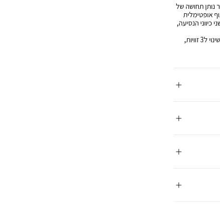
שר נותן תחושה של
וף אופטימלית
 כיווני הנסיעה,
גב הטיולון ניתן לשינוי ל3 זוויות עד זווית של כ175 מעלות שכיבה, מנח רגליים ניתן לשינוי ל3 זוויות,