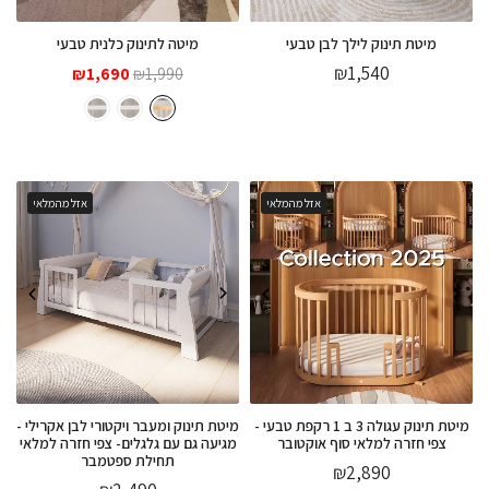
מיטת תינוק לילך לבן טבעי
מיטה לתינוק כלנית טבעי
המחיר
המחיר
₪
1,540
₪
1,690
₪
1,990
המקורי
הנוכחי
היה:
הוא:
₪1,690.
₪1,990.
אזל מהמלאי
אזל מהמלאי
מיטת תינוק עגולה 3 ב 1 רקפת טבעי -
מיטת תינוק ומעבר ויקטורי לבן אקרילי -
צפי חזרה למלאי סוף אוקטובר
מגיעה גם עם גלגלים- צפי חזרה למלאי
תחילת ספטמבר
₪
2,890