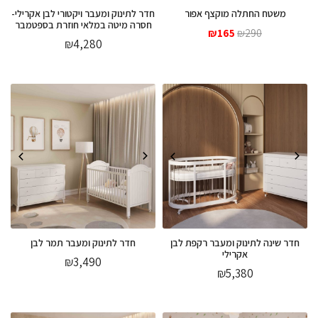
משטח החתלה מוקצף אפור
חדר לתינוק ומעבר ויקטורי לבן אקרילי-
חסרה מיטה במלאי חוזרת בספטמבר
המחיר
המחיר
₪
165
₪
290
₪
4,280
המקורי
הנוכחי
היה:
הוא:
₪165.
₪290.
חדר שינה לתינוק ומעבר רקפת לבן
חדר לתינוק ומעבר תמר לבן
אקרילי
₪
3,490
₪
5,380