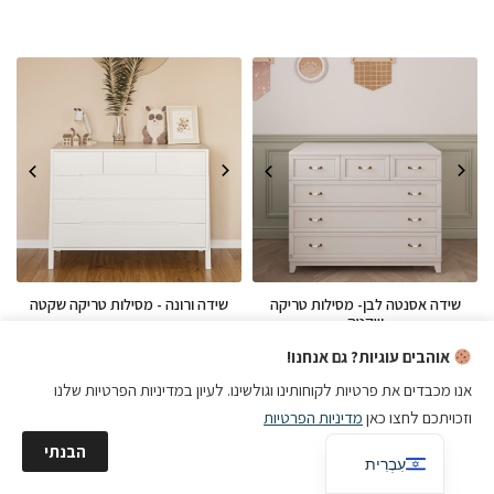
₪1,790.
₪2,290.
שידה אסנטה לבן- מסילות טריקה
שידה ורונה - מסילות טריקה שקטה
שקטה
₪
2,390
₪
1,990
אוהבים עוגיות? גם אנחנו!
אנו מכבדים את פרטיות לקוחותינו וגולשינו. לעיון במדיניות הפרטיות שלנו
וזכויתכם לחצו כאן
מדיניות הפרטיות
English
הבנתי
עִבְרִית