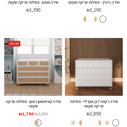
שידה בייג'ין - מסילות טריקה שקטה
שידה ווגאס- מסילות טריקה שקטה
₪
1,390
₪
2,190
22%
OFF
שידה רקפת לבן אקרילי- מסילות
שידה קאייפטאון ראטן- מסילות טריקה
טריקה שקטה
שקטה
המחיר
המחיר
₪
1,890
₪
1,790
₪
2,290
המקורי
הנוכחי
היה:
הוא: