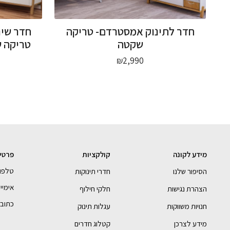
חדר לתינוק אמסטרדם- טריקה
חדר שינ
שקטה
טריקה 
₪
2,990
מידע לקונה
קולקציות
פרטי
טלפון- 990054
הסיפור שלנו
חדרי תינוקות
אימייל - bebe.com
הצהרת נגישות
חלקי חילוף
כתובתנו 
חנויות משווקות
עגלות תינוק
מידע לצרכן
קטלוג חדרים