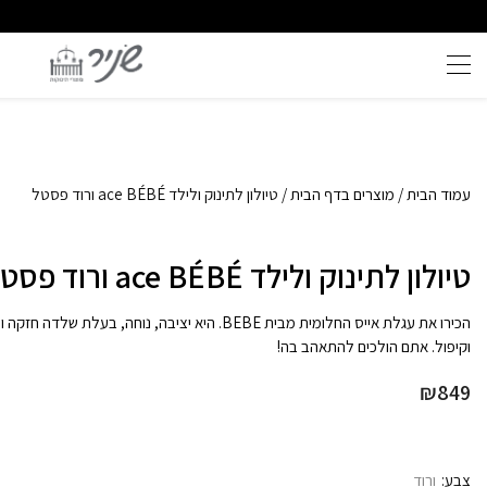
איכות ללא פשרות
משלוח ומענה מהיר - 08-6715610
עמוד הבית
/
מוצרים בדף הבית
/ טיולון לתינוק ולילד ace BÉBÉ ורוד פסטל
טיולון לתינוק ולילד ace BÉBÉ ורוד פסטל
הכירו את עגלת אייס החלומית מבית BEBE. היא יציבה, נוחה, בעלת ש
וקיפול. אתם הולכים להתאהב בה!
₪
849
צבע
ורוד