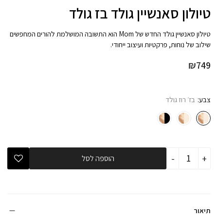
טיולון סאנשיין גולד בז גולד
טיולון סאנשיין גולד החדש של Mom הוא התשובה המושלמת להורים המחפשים
שילוב של נוחות, פרקטיות ועיצוב ייחודי.
₪
749
צבע
בז׳ רוז גולד
כמות
-
+
הוספה לסל
של
טיולון
סאנשיין
גולד
בז
גולד
תיאור