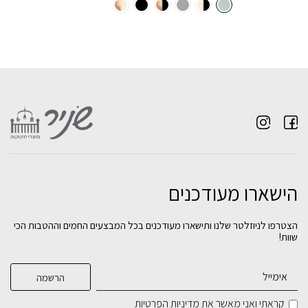
הישארו מעודכנים
טיולון לתינוק ולילד TIK-TAK 3 מרווה שלד
מיטה לתינוק ולילד 2 ב 1- קמליה לבן
שחור מבריק
מיטה תינוק וויני שחור טבעי
הצטרפו לניוזלטר שלנו ותישארו מעודכנים בכל המבצעים החמים וההטבות הכי
שוות!
₪
₪
₪
1,090
1,890
1,090
בחירת
בחירת
בחירת
צבע:
צבע:
צבע:
קראתי ואני מאשר את
מדיניות הפרטיות