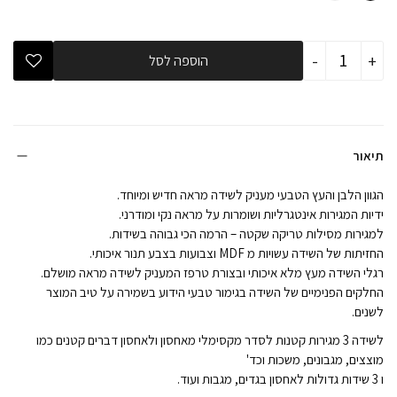
כמות
-
+
הוספה לסל
של
שידה
רומא
-
מסילות
טריקה
שקטה
תיאור
הגוון הלבן והעץ הטבעי מעניק לשידה מראה חדיש ומיוחד.
ידיות המגירות אינטגרליות ושומרות על מראה נקי ומודרני.
למגירות מסילות טריקה שקטה – הרמה הכי גבוהה בשידות.
החזיתות של השידה עשויות מ MDF וצבועות בצבע תנור איכותי.
רגלי השידה מעץ מלא איכותי ובצורת טרפז המעניק לשידה מראה מושלם.
החלקים הפנימיים של השידה בגימור טבעי הידוע בשמירה על טיב המוצר
לשנים.
לשידה 3 מגירות קטנות לסדר מקסימלי מאחסון ולאחסון דברים קטנים כמו
מוצצים, מגבונים, משכות וכד'
ו 3 שידות גדולות לאחסון בגדים, מגבות ועוד.