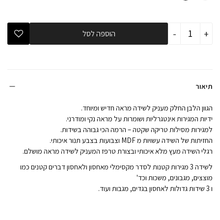
כמות
-
+
הוספה לסל
של
שידה
ורונה
-
מסילות
טריקה
שקטה
תיאור
הגוון הלבן החלק מעניק לשידה מראה חדיש ומיוחד.
ידיות המגירות אינטגרליות ושומרות על מראה נקי ומודרני.
למגירות מסילות טריקה שקטה – הרמה הכי גבוהה בשידות.
החזיתות של השידה עשויות מ MDF וצבועות בצבע תנור איכותי.
רגלי השידה מעץ מלא איכותי ובצורת טרפז המעניק לשידה מראה מושלם.
לשידה 3 מגירות קטנות לסדר מקסימלי מאחסון ולאחסון דברים קטנים כמו
מוצצים, מגבונים, משכות וכד'
ו 3 שידות גדולות לאחסון בגדים, מגבות ועוד.